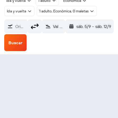
Ida y vuelta
1 adulto
Económica
Ida y vuelta
1 adulto, Económica, 0 maletas
Origen
Val D'Or (YVO)
sáb. 5/9
-
sáb. 12/9
Buscar