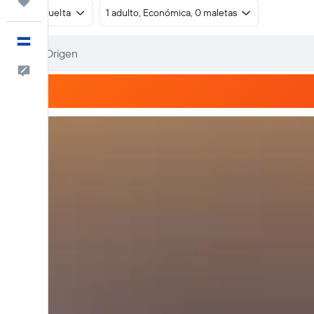
Trips
Ida y vuelta
1 adulto, Económica, 0 maletas
Español
Comentarios