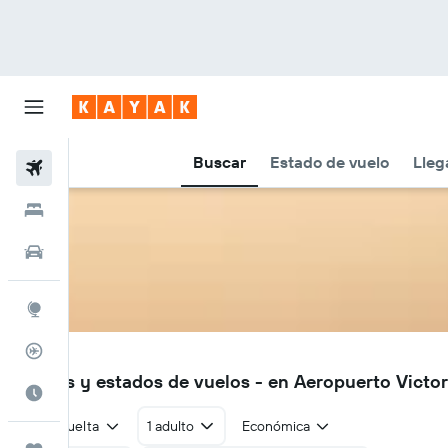
Buscar
Estado de vuelo
Lleg
Vuelos
Hoteles
Autos
Explore
Rastreador
VCV
Vuelos y estados de vuelos - en Aeropuerto Victor
Cuándo ir
Ida y vuelta
1 adulto
Económica