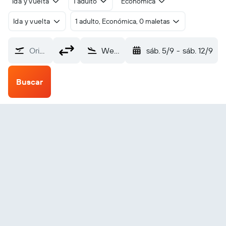
Ida y vuelta
1 adulto
Económica
Ida y vuelta
1 adulto, Económica, 0 maletas
Origen
West Yellowstone (WYS)
sáb. 5/9
-
sáb. 12/9
Buscar