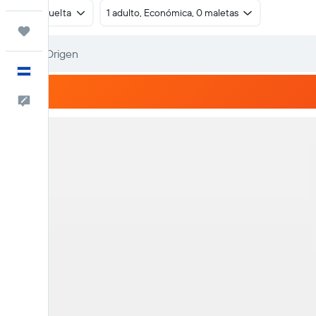
Ida y vuelta
1 adulto, Económica, 0 maletas
Trips
Español
Comentarios