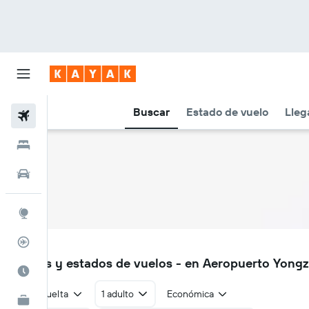
Buscar
Estado de vuelo
Lleg
Vuelos
Hoteles
Autos
Explore
Rastreador
LLF
Vuelos y estados de vuelos - en Aeropuerto Yongz
Cuándo ir
Ida y vuelta
1 adulto
Económica
KAYAK for Business
NUEVO