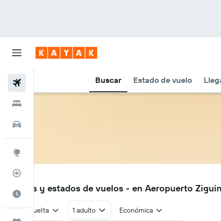
Buscar
Estado de vuelo
Lleg
Vuelos
Hoteles
Autos
Explore
Rastreador
ZIG
Vuelos y estados de vuelos - en Aeropuerto Zigui
Cuándo ir
Ida y vuelta
1 adulto
Económica