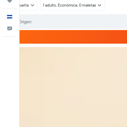
Trips
Ida y vuelta
1 adulto, Económica, 0 maletas
Español
Comentarios