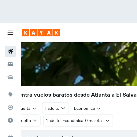
Vuelos
Hoteles
Autos
Encuentra vuelos baratos desde Atlanta a El Salv
Explore
Rastreador
Ida y vuelta
1 adulto
Económica
Cuándo ir
Ida y vuelta
1 adulto, Económica, 0 maletas