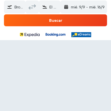
Broome County (BGM)
El Salvador
mié. 9/9
-
mié. 16/9
Buscar