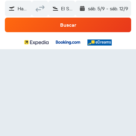
Hawthorne (HHR)
El Salvador
sáb. 5/9
-
sáb. 12/9
Buscar