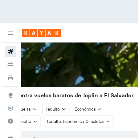
Vuelos
Hoteles
Autos
Encuentra vuelos baratos de Joplin a El Salvador
Explore
Rastreador
Ida y vuelta
1 adulto
Económica
Cuándo ir
Ida y vuelta
1 adulto, Económica, 0 maletas