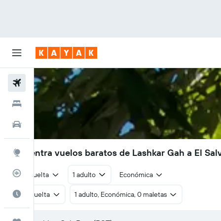
Vuelos
Hoteles
Autos
Encuentra vuelos baratos de Lashkar Gah a El Sal
Explore
Rastreador
Ida y vuelta
1 adulto
Económica
Cuándo ir
Ida y vuelta
1 adulto, Económica, 0 maletas