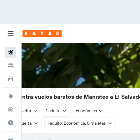
Vuelos
Hoteles
Autos
Encuentra vuelos baratos de Manistee a El Salvad
Explore
Rastreador
Ida y vuelta
1 adulto
Económica
Cuándo ir
Ida y vuelta
1 adulto, Económica, 0 maletas