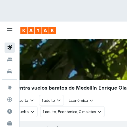
Vuelos
Hoteles
Autos
Encuentra vuelos baratos de Medellín Enrique Ola
Explore
Rastreador
Ida y vuelta
1 adulto
Económica
Cuándo ir
Ida y vuelta
1 adulto, Económica, 0 maletas
KAYAK for Business
NUEVO