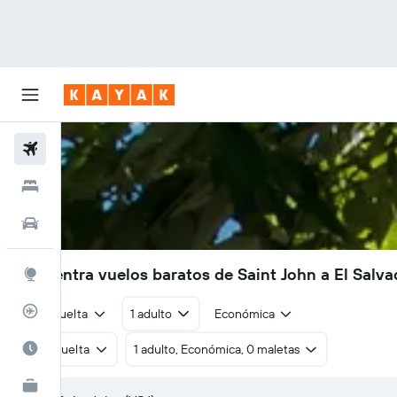
Vuelos
Hoteles
Autos
Encuentra vuelos baratos de Saint John a El Salv
Explore
Rastreador
Ida y vuelta
1 adulto
Económica
Cuándo ir
Ida y vuelta
1 adulto, Económica, 0 maletas
KAYAK for Business
NUEVO