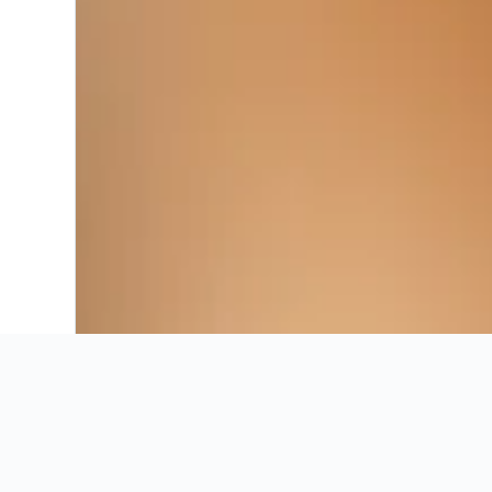
Ahorra 16% o más en vuelos. Compara ofertas de toda la web.