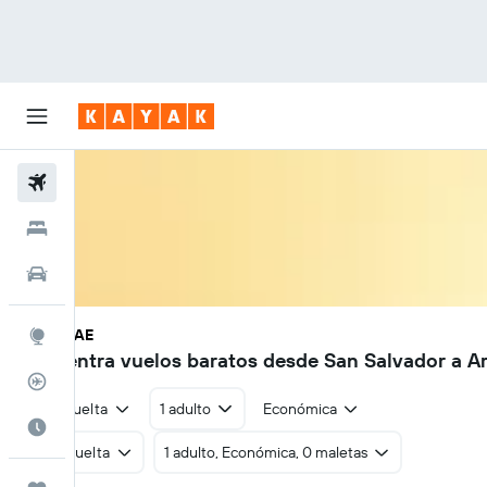
Vuelos
Hoteles
Autos
SAL - RAE
Explore
Encuentra vuelos baratos desde San Salvador a A
Rastreador
Ida y vuelta
1 adulto
Económica
Cuándo ir
Ida y vuelta
1 adulto, Económica, 0 maletas