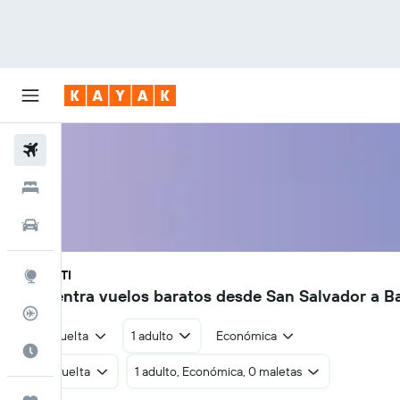
Vuelos
Hoteles
Autos
SAL - BTI
Explore
Encuentra vuelos baratos desde San Salvador a Ba
Rastreador
Ida y vuelta
1 adulto
Económica
Cuándo ir
Ida y vuelta
1 adulto, Económica, 0 maletas