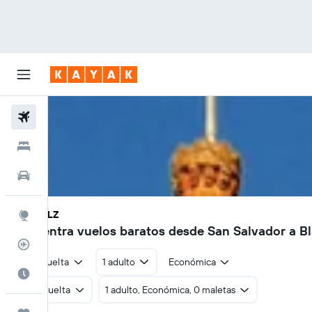
Vuelos
Hoteles
Autos
SAL - BLZ
Explore
Encuentra vuelos baratos desde San Salvador a B
Rastreador
Ida y vuelta
1 adulto
Económica
Cuándo ir
Ida y vuelta
1 adulto, Económica, 0 maletas