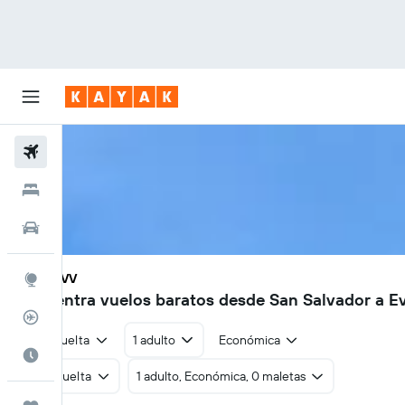
Vuelos
Hoteles
Autos
SAL - EVV
Explore
Encuentra vuelos baratos desde San Salvador a Ev
Rastreador
Ida y vuelta
1 adulto
Económica
Cuándo ir
Ida y vuelta
1 adulto, Económica, 0 maletas