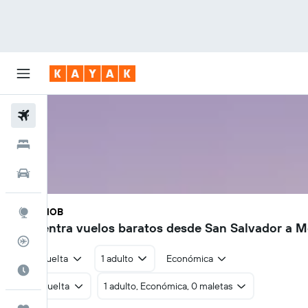
Vuelos
Hoteles
Autos
SAL - MOB
Explore
Encuentra vuelos baratos desde San Salvador a M
Rastreador
Ida y vuelta
1 adulto
Económica
Cuándo ir
Ida y vuelta
1 adulto, Económica, 0 maletas