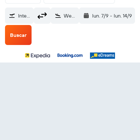
Internacional de El Salvador (SAL)
Wekweti Snare Lake (YFJ)
lun. 7/9
-
lun. 14/9
Buscar