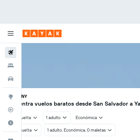
Vuelos
Hoteles
Autos
SAL - YNY
Explore
Encuentra vuelos baratos desde San Salvador a 
Rastreador
Ida y vuelta
1 adulto
Económica
Cuándo ir
Ida y vuelta
1 adulto, Económica, 0 maletas