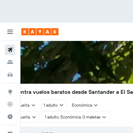
Vuelos
Hoteles
Autos
Encuentra vuelos baratos desde Santander a El S
Explore
Rastreador
Ida y vuelta
1 adulto
Económica
Cuándo ir
Ida y vuelta
1 adulto, Económica, 0 maletas