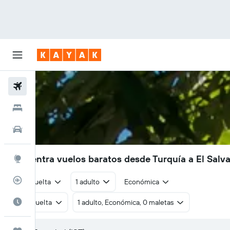
Vuelos
Hoteles
Autos
Encuentra vuelos baratos desde Turquía a El Salv
Explore
Rastreador
Ida y vuelta
1 adulto
Económica
Cuándo ir
Ida y vuelta
1 adulto, Económica, 0 maletas