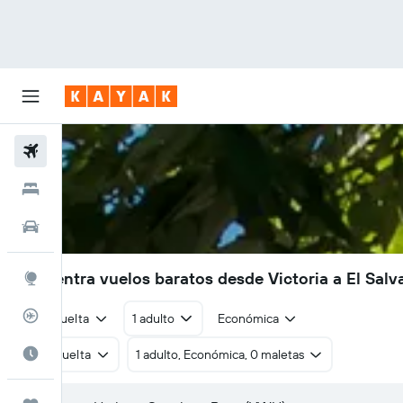
Vuelos
Hoteles
Autos
Encuentra vuelos baratos desde Victoria a El Salv
Explore
Rastreador
Ida y vuelta
1 adulto
Económica
Cuándo ir
Ida y vuelta
1 adulto, Económica, 0 maletas