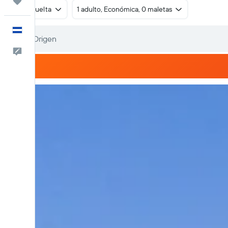
Trips
Ida y vuelta
1 adulto, Económica, 0 maletas
Español
Comentarios