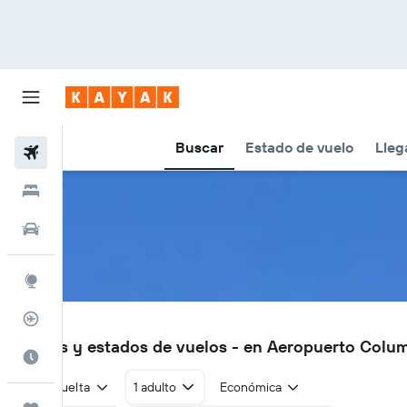
Buscar
Estado de vuelo
Lleg
Vuelos
Hoteles
Autos
Explore
Rastreador
LCK
Vuelos y estados de vuelos - en Aeropuerto Colu
Cuándo ir
Ida y vuelta
1 adulto
Económica