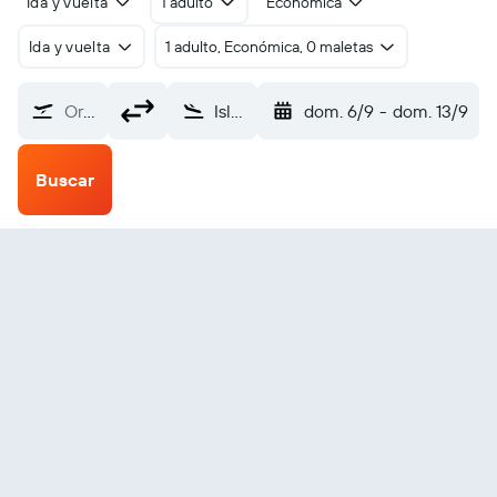
Ida y vuelta
1 adulto
Económica
Ida y vuelta
1 adulto, Económica, 0 maletas
Origen
Isle of Benbecula (BEB)
dom. 6/9
-
dom. 13/9
Buscar