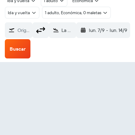
Ida y vuelta
1 adulto
Económica
Ida y vuelta
1 adulto, Económica, 0 maletas
Origen
La Plata (LPG)
lun. 7/9
-
lun. 14/9
Buscar