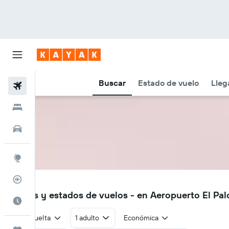
Buscar
Estado de vuelo
Lleg
Vuelos
Hoteles
Autos
Explore
Rastreador
EPA
Vuelos y estados de vuelos - en Aeropuerto El Pa
Cuándo ir
Ida y vuelta
1 adulto
Económica