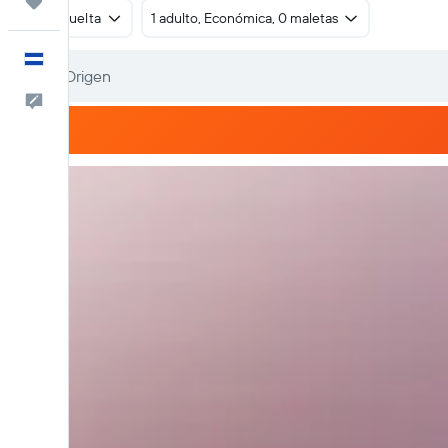
Trips
Ida y vuelta
1 adulto, Económica, 0 maletas
Español
Comentarios