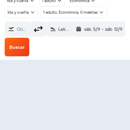
Ida y vuelta
1 adulto
Económica
Ida y vuelta
1 adulto, Económica, 0 maletas
Origen
Leknes (LKN)
sáb. 5/9
-
sáb. 12/9
Buscar