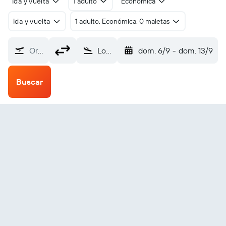
Ida y vuelta
1 adulto
Económica
Ida y vuelta
1 adulto, Económica, 0 maletas
Origen
Loreto (LTO)
dom. 6/9
-
dom. 13/9
Buscar