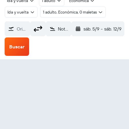
Ida y vuelta
1 adulto
Económica
Ida y vuelta
1 adulto, Económica, 0 maletas
Origen
Nottingham East Midlands (EMA)
sáb. 5/9
-
sáb. 12/9
Buscar