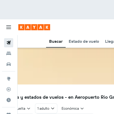
Buscar
Estado de vuelo
Lleg
Vuelos
Hoteles
Autos
Explore
Rastreador
RGA
Vuelos y estados de vuelos - en Aeropuerto Rio 
Cuándo ir
Ida y vuelta
1 adulto
Económica