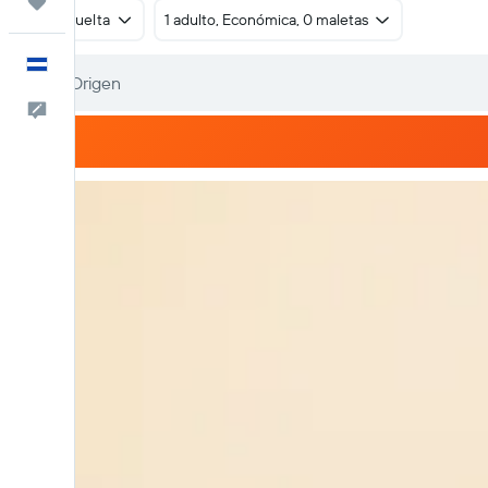
Trips
Ida y vuelta
1 adulto, Económica, 0 maletas
Español
Comentarios