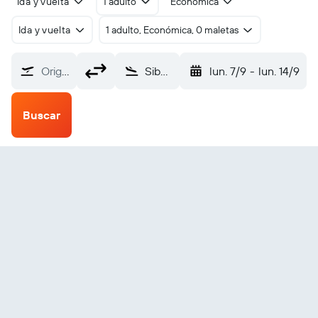
Ida y vuelta
1 adulto
Económica
Ida y vuelta
1 adulto, Económica, 0 maletas
Origen
Sibolga Ferdinand (FLZ)
lun. 7/9
-
lun. 14/9
Buscar