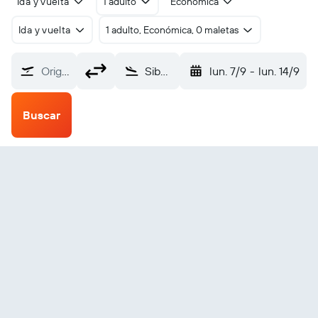
Ida y vuelta
1 adulto
Económica
Ida y vuelta
1 adulto, Económica, 0 maletas
Origen
Siborong-Borong Silangit (DTB)
lun. 7/9
-
lun. 14/9
Buscar