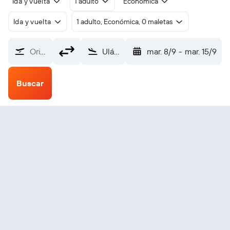
Ida y vuelta
1 adulto
Económica
Ida y vuelta
1 adulto, Económica, 0 maletas
Origen
Ulán Bator Gengis Kan (UBN)
mar. 8/9
-
mar. 15/9
Buscar