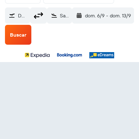
Dougherty County (ABY)
San Salvador Internacional de El Salvador (SAL)
dom. 6/9
-
dom. 13/9
Buscar