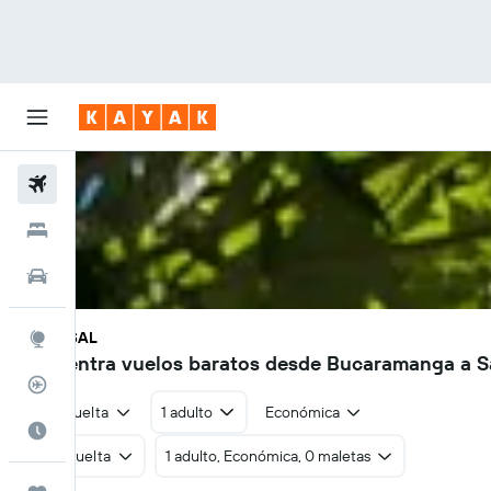
Vuelos
Hoteles
Autos
BGA - SAL
Explore
Encuentra vuelos baratos desde Bucaramanga a S
Rastreador
Ida y vuelta
1 adulto
Económica
Cuándo ir
Ida y vuelta
1 adulto, Económica, 0 maletas