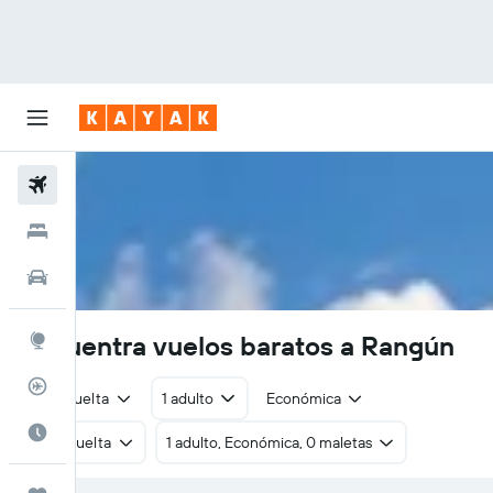
Vuelos
Hoteles
Autos
Encuentra vuelos baratos a Rangún
Explore
Rastreador
Ida y vuelta
1 adulto
Económica
Cuándo ir
Ida y vuelta
1 adulto, Económica, 0 maletas