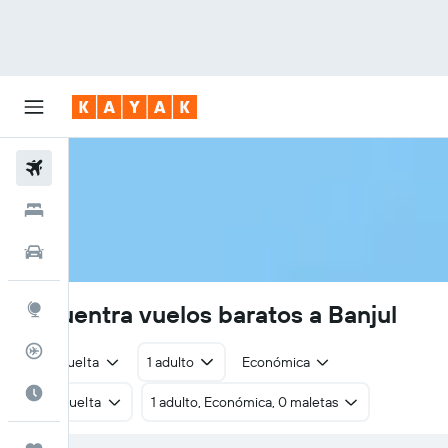
Vuelos
Hoteles
Autos
Encuentra vuelos baratos a Banjul
Explore
Rastreador
Ida y vuelta
1 adulto
Económica
Cuándo ir
Ida y vuelta
1 adulto, Económica, 0 maletas