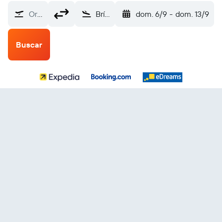
Origen
Brístol (BRS)
dom. 6/9
-
dom. 13/9
Buscar