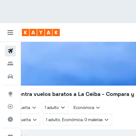
Vuelos
Hoteles
Autos
Encuentra vuelos baratos a La Ceiba - Compara y
Explore
Rastreador
Ida y vuelta
1 adulto
Económica
Cuándo ir
Ida y vuelta
1 adulto, Económica, 0 maletas