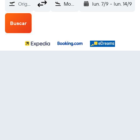
Origen
Mont Joli (YYY)
lun. 7/9
-
lun. 14/9
Buscar