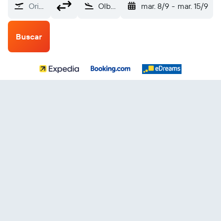
Origen
Olbia-Costa Smeralda (OLB)
mar. 8/9
-
mar. 15/9
Buscar