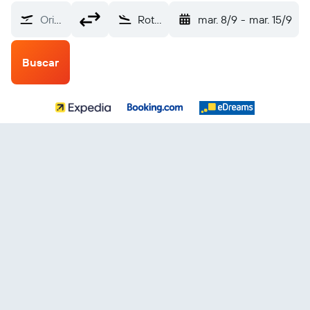
Origen
Rotorua (ROT)
mar. 8/9
-
mar. 15/9
Buscar