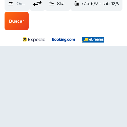
Origen
Skagway (SGY)
sáb. 5/9
-
sáb. 12/9
Buscar