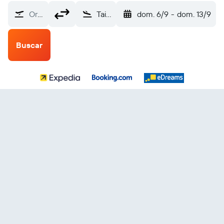
Origen
Taichung ChingChuanKang (RMQ)
dom. 6/9
-
dom. 13/9
Buscar