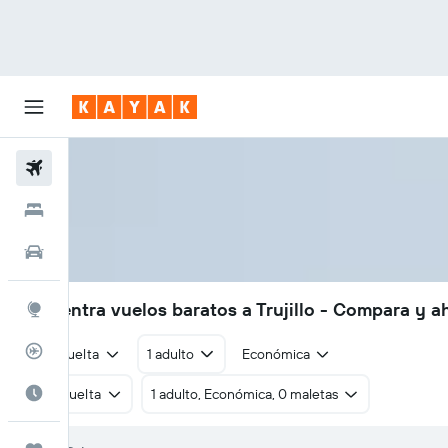
Vuelos
Hoteles
Autos
Encuentra vuelos baratos a Trujillo - Compara y a
Explore
Rastreador
Ida y vuelta
1 adulto
Económica
Cuándo ir
Ida y vuelta
1 adulto, Económica, 0 maletas