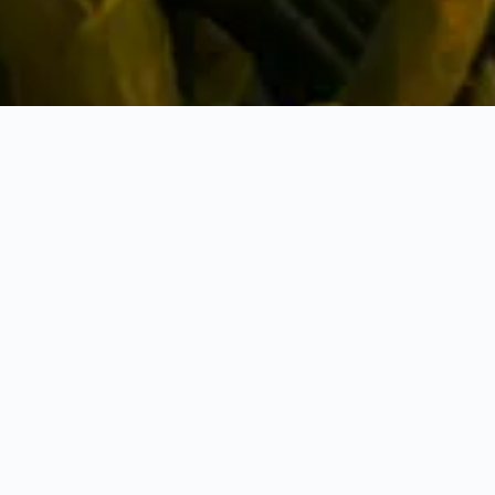
re vuelos a Vietnam
ratos, el mejor horario para viajar, entre