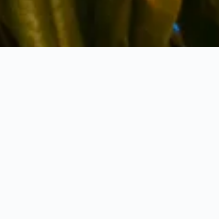
encias de viajes de KAYAK sob
 Vietnam basadas en estadísticas para conseguir los vuelos más ba