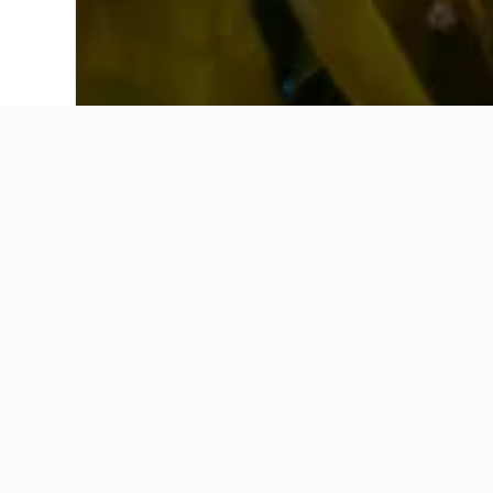
Ahorra 16% o más en vuelos. Compara ofertas de toda la web.
Ofertas de vuelos
Información útil
Ofertas de vuelos
Información útil
Estadísticas y tend
Obtén información y tendencias de las rutas a