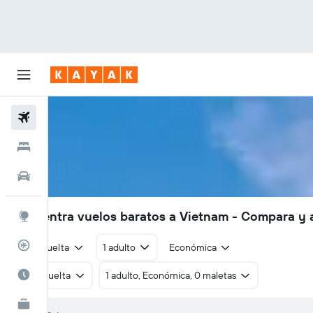
Vuelos
Hoteles
Autos
Encuentra vuelos baratos a Vietnam - Compara y 
Explore
Rastreador
Ida y vuelta
1 adulto
Económica
Cuándo ir
Ida y vuelta
1 adulto, Económica, 0 maletas
KAYAK for Business
NUEVO