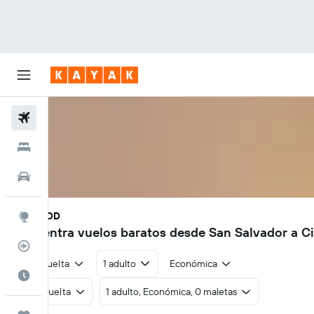
Vuelos
Hoteles
Autos
SAL - TDD
Explore
Encuentra vuelos baratos desde San Salvador a C
Rastreador
Ida y vuelta
1 adulto
Económica
Cuándo ir
Ida y vuelta
1 adulto, Económica, 0 maletas