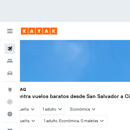
Vuelos
Hoteles
Autos
SAL - UAQ
Explore
Encuentra vuelos baratos desde San Salvador a C
Rastreador
Ida y vuelta
1 adulto
Económica
Cuándo ir
Ida y vuelta
1 adulto, Económica, 0 maletas