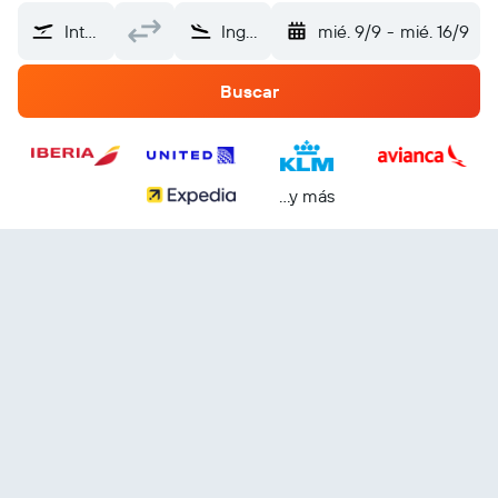
Internacional de El Salvador (SAL)
Inglaterra
mié. 9/9
-
mié. 16/9
Buscar
...y más